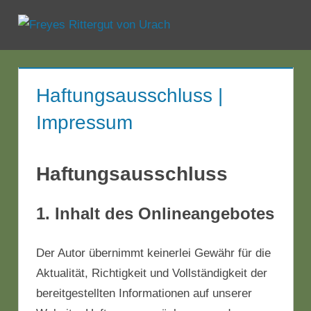
Zum
Inhalt
Menü
Freyes
springen
Rittergut
Haftungsausschluss |
von
Impressum
Urach
Haftungsausschluss
1. Inhalt des Onlineangebotes
Der Autor übernimmt keinerlei Gewähr für die
Aktualität, Richtigkeit und Vollständigkeit der
bereitgestellten Informationen auf unserer