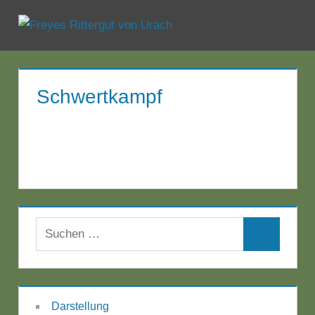
Zum
Inhalt
Menü
Freyes
springen
Rittergut
Schwertkampf
von
Urach
Suchen
Suchen
nach:
Darstellung